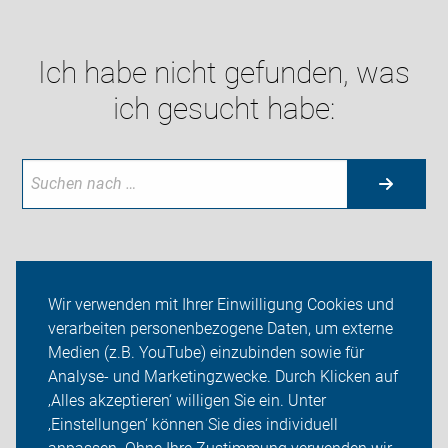
Ich habe nicht gefunden, was
ich gesucht habe:
Neuigkeiten
Wir verwenden mit Ihrer Einwilligung Cookies und
verarbeiten personenbezogene Daten, um externe
ADFC Salzgitter
Medien (z.B. YouTube) einzubinden sowie für
Touren
Analyse- und Marketingzwecke. Durch Klicken auf
‚Alles akzeptieren‘ willigen Sie ein. Unter
Sei dabei
‚Einstellungen‘ können Sie dies individuell