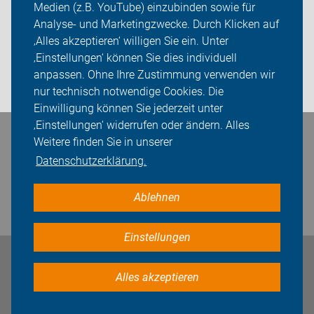
Medien (z.B. YouTube) einzubinden sowie für
Analyse- und Marketingzwecke. Durch Klicken auf
Touren
‚Alles akzeptieren‘ willigen Sie ein. Unter
Sei dabei
‚Einstellungen‘ können Sie dies individuell
anpassen. Ohne Ihre Zustimmung verwenden wir
Login
nur technisch notwendige Cookies. Die
Einwilligung können Sie jederzeit unter
‚Einstellungen‘ widerrufen oder ändern. Alles
Bleiben Sie in Kontakt
Weitere finden Sie in unserer
Datenschutzerklärung.
Ablehnen
Einstellungen
Impressum
Datenschutz
Cookie-Einstellungen
Alles akzeptieren